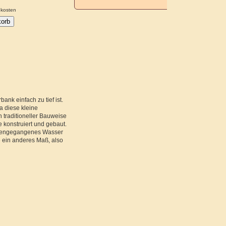
kosten
nk einfach zu tief ist.
a diese kleine
 traditioneller Bauweise
 konstruiert und gebaut.
nebengegangenes Wasser
e ein anderes Maß, also