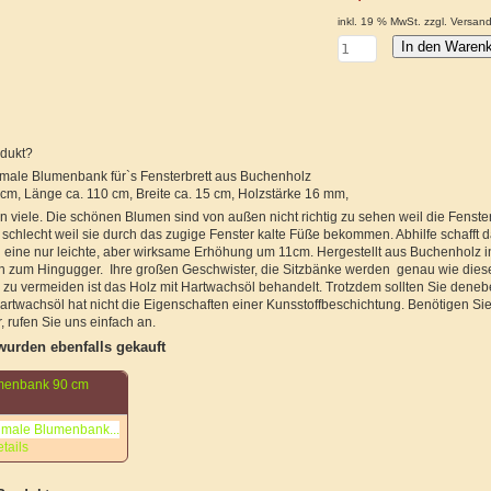
inkl. 19 % MwSt. zzgl.
Versand
dukt?
hmale Blumenbank für`s Fensterbrett aus Buchenholz
m, Länge ca. 110 cm, Breite ca. 15 cm, Holzstärke 16 mm,
viele. Die schönen Blumen sind von außen nicht richtig zu sehen weil die Fensterba
schlecht weil sie durch das zugige Fenster kalte Füße bekommen. Abhilfe schafft d
eine nur leichte, aber wirksame Erhöhung um 11cm. Hergestellt aus Buchenholz in
ch zum Hingugger. Ihre großen Geschwister, die Sitzbänke werden genau wie diese
zu vermeiden ist das Holz mit Hartwachsöl behandelt. Trotzdem sollten Sie de
artwachsöl hat nicht die Eigenschaften einer Kunsstoffbeschichtung. Benötigen Si
, rufen Sie uns einfach an.
wurden ebenfalls gekauft
umenbank 90 cm
tails