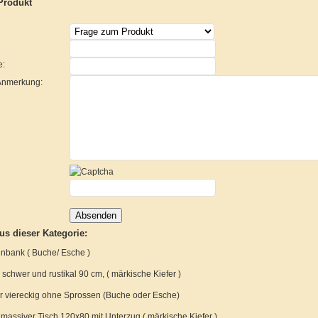
Produkt
e:
 Anmerkung:
aus dieser Kategorie:
enbank ( Buche/ Esche )
schwer und rustikal 90 cm, ( märkische Kiefer )
r viereckig ohne Sprossen (Buche oder Esche)
massiver Tisch 120x80 mit Unterzug ( märkische Kiefer )